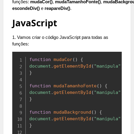
funções:
mudaCor()
,
mudaTamanhoFonte()
,
mudaBackgrou
escondeDiv()
e
reapareDiv()
.
JavaScript
1. Vamos criar o código JavaScript para todas as
funções:
Copy
function
mudaCor
(
)
{
document
.
getElementById
(
"manipula"
)
.
st
}
function
mudaTamanhoFonte
(
)
{
document
.
getElementById
(
"manipula"
)
.
st
}
function
mudaBackground
(
)
{
document
.
getElementById
(
"manipula"
)
.
st
}