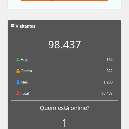
Visitantes
98.437
Hoje
164
Ontem
322
Mês
1.233
Total
98.437
Quem está online?
1