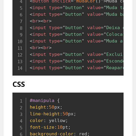
<
button
onclick
=
"
mudaCor
(
)
"
>
Muda cor d
<
input
type
=
"
button
"
value
=
"
Muda taman
<
input
type
=
"
button
"
value
=
"
Muda backg
<
br
>
<
br
>
<
input
type
=
"
button
"
value
=
"
Deixa em i
<
input
type
=
"
button
"
value
=
"
Coloca bor
<
input
type
=
"
button
"
value
=
"
Muda a cor
<
br
>
<
br
>
<
input
type
=
"
button
"
value
=
"
Exclui bor
<
input
type
=
"
button
"
value
=
"
Esconde a 
<
input
type
=
"
button
"
value
=
"
Reaparece 
CSS
Copy
#manipula
{
height
:
50
px
;
line-height
:
50
px
;
color
:
yellow
;
font-size
:
10
pt
;
background-color
:
red
;