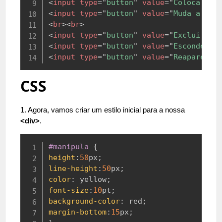
<
input
type
=
"
button
"
value
=
"
Coloca bor
<
input
type
=
"
button
"
value
=
"
Muda a cor
<
br
>
<
br
>
<
input
type
=
"
button
"
value
=
"
Exclui bor
<
input
type
=
"
button
"
value
=
"
Esconde a 
<
input
type
=
"
button
"
value
=
"
Reaparece 
CSS
1. Agora, vamos criar um estilo inicial para a nossa
<div>
.
Copy
#manipula
{
height
:
50
px
;
line-height
:
50
px
;
color
:
yellow
;
font-size
:
10
pt
;
background-color
:
red
;
margin-bottom
:
15
px
;