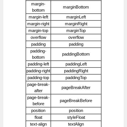
margin-
marginBottom
bottom
margin-left
marginLeft
margin-right
marginRight
margin-top
marginTop
overflow
overflow
padding
padding
padding-
paddingBottom
bottom
padding-left
paddingLeft
padding-right
paddingRight
padding-top
paddingTop
page-break-
pageBreakAfter
after
page-break-
pageBreakBefore
before
position
position
float
styleFloat
text-align
textAlign