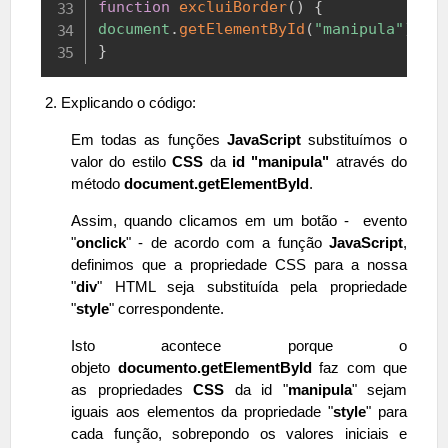
function
excluiBorder
(
)
{
document
.
getElementById
(
"manipula"
)
.
st
}
2. Explicando o código:
Em todas as funções
JavaScript
substituímos o
valor do estilo
CSS
da
id "manipula"
através do
método
document.getElementById
.
Assim, quando clicamos em um botão - evento
"
onclick
" - de acordo com a função
JavaScript
,
definimos que a propriedade CSS para a nossa
"
div
" HTML seja substituída pela propriedade
"
style
" correspondente.
Isto acontece porque o
objeto
documento.getElementById
faz com que
as propriedades
CSS
da id "
manipula
" sejam
iguais aos elementos da propriedade "
style
" para
cada função, sobrepondo os valores iniciais e