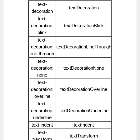
text-
textDecoration
decoration
text-
decoration:
textDecorationBlink
blink
text-
decoration:
textDecorationLineThrough
line-through
text-
decoration:
textDecorationNone
none
text-
decoration:
textDecorationOverline
overline
text-
decoration:
textDecorationUnderline
underline
text-indent
textIndent
text-
textTransform
transform