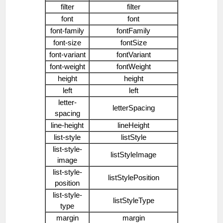
filter
filter
font
font
font-family
fontFamily
font-size
fontSize
font-variant
fontVariant
font-weight
fontWeight
height
height
left
left
letter-
letterSpacing
spacing
line-height
lineHeight
list-style
listStyle
list-style-
listStyleImage
image
list-style-
listStylePosition
position
list-style-
listStyleType
type
margin
margin