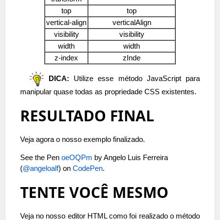
top
top
vertical-align
verticalAlign
visibility
visibility
width
width
z-index
zInde
DICA:
Utilize esse método JavaScript para
manipular quase todas as propriedade CSS existentes.
RESULTADO FINAL
Veja agora o nosso exemplo finalizado.
See the Pen
oeOQPm
by Angelo Luis Ferreira
(
@angeloalf
) on
CodePen
.
TENTE VOCÊ MESMO
Veja no nosso editor HTML como foi realizado o método