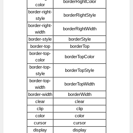
borderRightColor
color
border-right-
borderRightStyle
style
border-right-
borderRightWidth
width
border-style
borderStyle
border-top
borderTop
border-top-
borderTopColor
color
border-top-
borderTopStyle
style
border-top-
borderTopWidth
width
border-width
borderWidth
clear
clear
clip
clip
color
color
cursor
cursor
display
display