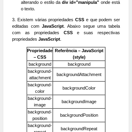
alterando o estilo da
div id="manipula"
onde está
o texto.
3.
Existem várias propriedades
CSS
e que podem ser
editadas com
JavaScript
. Abaixo segue uma tabela
com as propriedades
CSS
e suas respectivas
propriedades
JavaScript
.
Propriedade
Referência – JavaScript
– CSS
(style)
background
background
background-
backgroundAttachment
attachment
background-
backgroundColor
color
background-
backgroundImage
image
background-
backgroundPosition
position
background-
backgroundRepeat
repeat