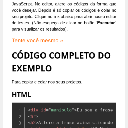
JavaScript. No editor, altere os códigos da forma que
você desejar. Depois é só copiar os códigos e colar no
seu projeto. Clique no link abaixo para abrir nosso editor
de testes. (Não esqueça de clicar no botão "
Executar
"
para visualizar os resultados).
Tente você mesmo »
CÓDIGO COMPLETO DO
EXEMPLO
Para copiar e colar nos seus projetos.
HTML
Copy
<
div
id
=
"
manipula
"
>
Eu sou a frase do e
<
hr
>
<
h2
>
Altere a frase acima clicando nos 