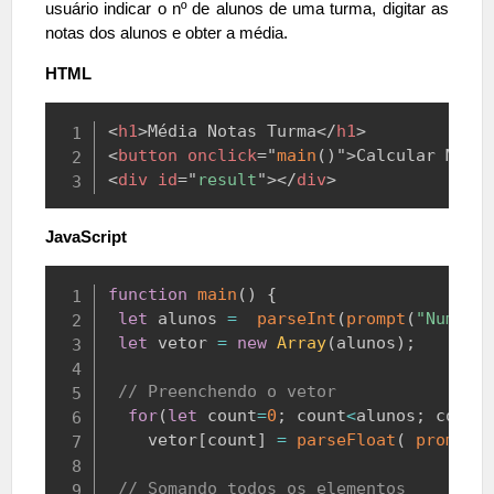
usuário indicar o nº de alunos de uma turma, digitar as
notas dos alunos e obter a média.
HTML
Copy
<
h1
>
Média Notas Turma
</
h1
>
<
button
onclick
=
"
main
(
)
"
>
Calcular Médi
<
div
id
=
"
result
"
>
</
div
>
JavaScript
Copy
function
main
(
)
{
let
 alunos 
=
parseInt
(
prompt
(
"Numero
let
 vetor 
=
new
Array
(
alunos
)
;
// Preenchendo o vetor
for
(
let
 count
=
0
;
 count
<
alunos
;
 count
    vetor
[
count
]
=
parseFloat
(
prompt
(
// Somando todos os elementos