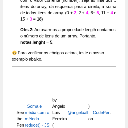
com o valor corrente (number), seja ao final dos 5
itens do array, da esquerda para a direita, a soma
de todos itens do array. (0 +
2
, 2 +
4
, 6+
5
, 11 +
4
e
15 +
3
=
18
)
Obs.2:
Ao usarmos a propriedade length contamos
o número de itens de um array. Portanto,
notas.lenght = 5
.
Para verificar os códigos acima, teste o nosso
exemplo abaixo.
by
Soma e
Angelo
)
See
média com o
Luis
@angeloalf
CodePen
.
the
método
Ferreira
on
Pen
reduce() - JS
(