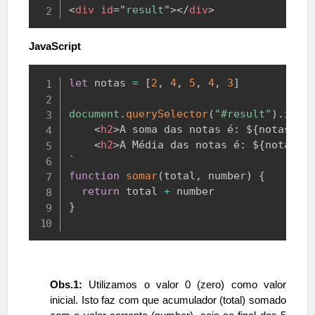
<
div
id
=
"
result
"
>
</
div
>
JavaScript
Copy
let
 notas 
=
[
2
,
4
,
5
,
4
,
3
]
document
.
querySelector
(
"#result"
)
.
inne
<
h2
>
A soma das notas é: 
${
notas
.
re
<
h2
>
A Média das notas é: 
${
notas
.
r
`
function
somar
(
total
,
 number
)
{
return
 total 
+
}
Obs.1:
Utilizamos o valor 0 (zero) como valor
inicial. Isto faz com que acumulador (total) somado