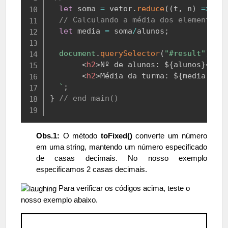
let
 soma 
=
 vetor
.
reduce
(
(
t
,
 n
)
=>
 t 
// Calculando a média dos elementos
let
 media 
=
 soma
/
alunos
;
document
.
querySelector
(
"#result"
)
.
in
<
h2
>
Nº de alunos: 
${
alunos
}
</
h2
<
h2
>
Média da turma: 
${
media
.
toF
`
;
}
// end main()
Obs.1:
O método
toFixed()
converte um número
em uma string, mantendo um número especificado
de casas decimais. No nosso exemplo
especificamos 2 casas decimais.
Para verificar os códigos acima, teste o
nosso exemplo abaixo.