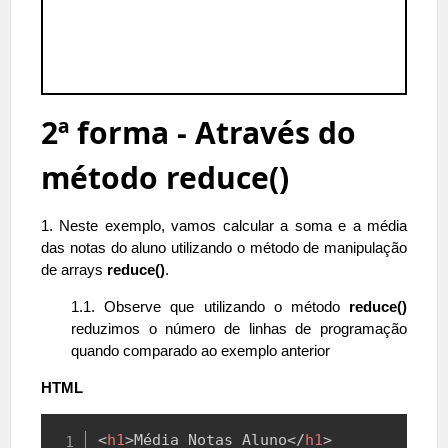
2ª forma - Através do
método reduce()
1. Neste exemplo, vamos calcular a soma e a média
das notas do aluno utilizando o método de manipulação
de arrays
reduce()
.
1.1. Observe que utilizando o método
reduce()
reduzimos o número de linhas de programação
quando comparado ao exemplo anterior
HTML
Copy
<
h1
>
Média Notas Aluno
</
h1
>