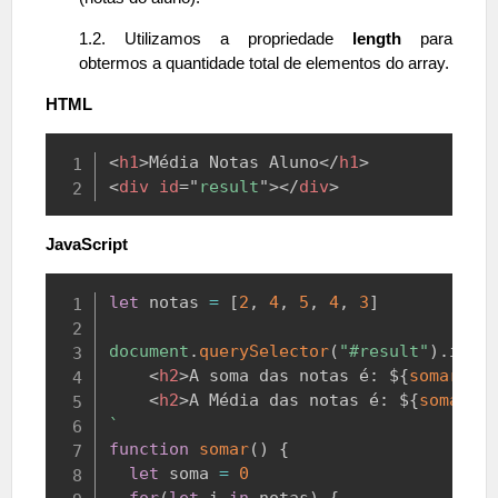
1.2. Utilizamos a propriedade
length
para
obtermos a quantidade total de elementos do array.
HTML
Copy
<
h1
>
Média Notas Aluno
</
h1
>
<
div
id
=
"
result
"
>
</
div
>
JavaScript
Copy
let
 notas 
=
[
2
,
4
,
5
,
4
,
3
]
document
.
querySelector
(
"#result"
)
.
inne
<
h2
>
A soma das notas é: 
${
somar
(
)
}
<
h2
>
A Média das notas é: 
${
somar
(
)
`
function
somar
(
)
{
let
 soma 
=
0