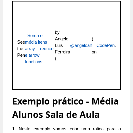
by
Soma e
Angelo
)
See
média itens
Luis
@angeloalf
CodePen
.
the
array - reduce
Ferreira
on
Pen
e arrow
(
functions
Exemplo prático - Média
Alunos Sala de Aula
1. Neste exemplo vamos criar uma rotina para o