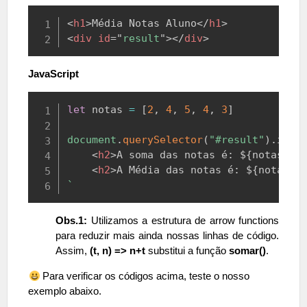
Copy
<
h1
>
Média Notas Aluno
</
h1
>
<
div
id
=
"
result
"
>
</
div
>
JavaScript
Copy
let
 notas 
=
[
2
,
4
,
5
,
4
,
3
]
document
.
querySelector
(
"#result"
)
.
inne
<
h2
>
A soma das notas é: 
${
notas
.
re
<
h2
>
A Média das notas é: 
${
notas
.
r
`
Obs.1:
Utilizamos a estrutura de arrow functions
para reduzir mais ainda nossas linhas de código.
Assim,
(t, n) => n+t
substitui a função
somar()
.
Para verificar os códigos acima, teste o nosso
exemplo abaixo.