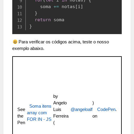
for
(
let
 i 
in
 notas
)
{
    soma 
+=
 notas
[
i
]
}
return
}
Para verificar os códigos acima, teste o nosso
exemplo abaixo.
by
Angelo
)
Soma itens
See
Luis
@angeloalf
CodePen
.
array com
the
Ferreira
on
FOR IN - JS
Pen
(