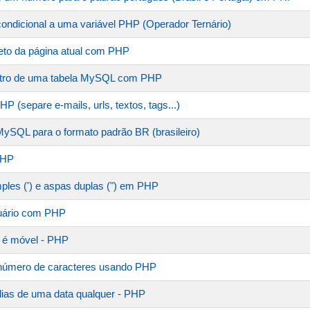
condicional a uma variável PHP (Operador Ternário)
to da página atual com PHP
istro de uma tabela MySQL com PHP
P (separe e-mails, urls, textos, tags...)
ySQL para o formato padrão BR (brasileiro)
PHP
ples (') e aspas duplas (") em PHP
suário com PHP
vo é móvel - PHP
 número de caracteres usando PHP
ias de uma data qualquer - PHP