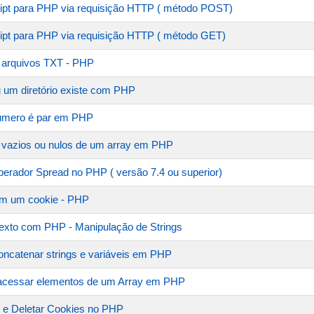
ript para PHP via requisição HTTP ( método POST)
ipt para PHP via requisição HTTP ( método GET)
 arquivos TXT - PHP
u um diretório existe com PHP
número é par em PHP
 vazios ou nulos de um array em PHP
erador Spread no PHP ( versão 7.4 ou superior)
em um cookie - PHP
exto com PHP - Manipulação de Strings
ncatenar strings e variáveis em PHP
e acessar elementos de um Array em PHP
icar e Deletar Cookies no PHP