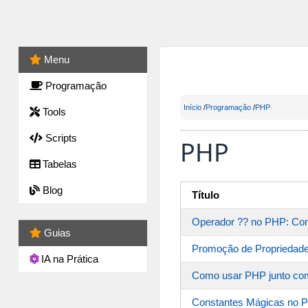
Menu
Programação
Início
/
Programação
/
PHP
Tools
Scripts
PHP
Tabelas
Blog
Título
Operador ?? no PHP: Como
Guias
Promoção de Propriedade
IA na Prática
Como usar PHP junto c
Constantes Mágicas no PH