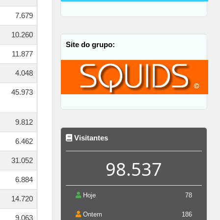
7.679
10.260
Site do grupo:
11.877
4.048
45.973
9.812
Visitantes
6.462
31.052
98.537
6.884
Hoje
78
14.720
Ontem
186
9.063