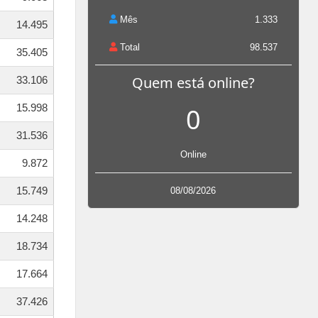
Mês
1.333
14.495
Total
98.537
35.405
Quem está online?
33.106
15.998
0
31.536
Online
9.872
15.749
08/08/2026
14.248
18.734
17.664
37.426