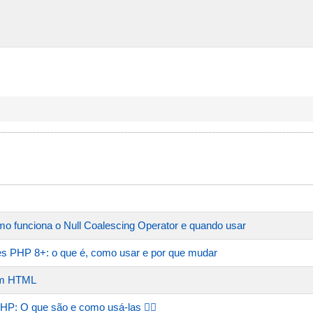
 funciona o Null Coalescing Operator e quando usar
s PHP 8+: o que é, como usar e por que mudar
om HTML
P: O que são e como usá-las 🧙‍♂️