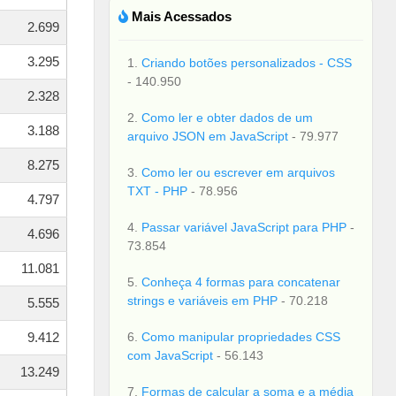
Mais Acessados
2.699
3.295
1.
Criando botões personalizados - CSS
- 140.950
2.328
2.
Como ler e obter dados de um
3.188
arquivo JSON em JavaScript
- 79.977
8.275
3.
Como ler ou escrever em arquivos
TXT - PHP
- 78.956
4.797
4.
Passar variável JavaScript para PHP
-
4.696
73.854
11.081
5.
Conheça 4 formas para concatenar
strings e variáveis em PHP
- 70.218
5.555
9.412
6.
Como manipular propriedades CSS
com JavaScript
- 56.143
13.249
7.
Formas de calcular a soma e a média